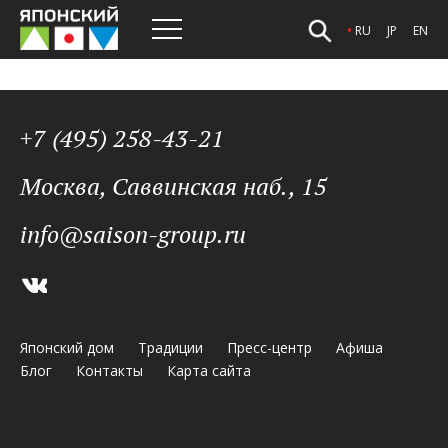
Элемент не найден!
RU
JP
EN
rolex replicas for sale cheap
1:1 clone rolex
best replica
watches site
replica rolex watches
best replica rolex
+7 (495) 258-43-21
Москва, Саввинская наб., 15
info@saison-group.ru
Японский дом
Традиции
Пресс-центр
Афиша
Блог
Контакты
Карта сайта